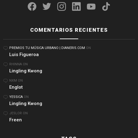
COMENTARIOS RECIENTES
PREMIOS TU MÚSICA URBANO | DIANERIS.COM
ON
Luis Figueroa
RHINNA
ON
Lingling Kwong
NXM
ON
Englot
YESSICA
ON
Lingling Kwong
JESLOR
ON
Freen