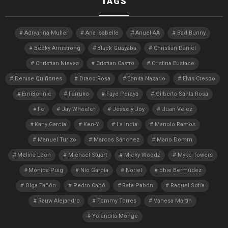
TAGS
Adryanna Muller
Ana Isabelle
Anuel AA
Bad Bunny
Becky Armstrong
Black Guayaba
Christian Daniel
Christian Nieves
Cristian Castro
Cristina Eustace
Denise Quiñones
Draco Rosa
Ednita Nazario
Elvis Crespo
EmiBonnie
Farruko
Faye Peraya
Gilberto Santa Rosa
Ile
Jay Wheeler
Jesse y Joy
Juan Vélez
Kany García
Ken-Y
La India
Manolo Ramos
Manuel Turizo
Marcos Sánchez
Mario Domm
Melina León
Michael Stuart
Micky Woodz
Myke Towers
Mónica Puig
Nio García
Noriel
obie Bermúdez
Olga Tañón
Pedro Capó
Rafa Pabón
Raquel Sofía
Rauw Alejandro
Tommy Torres
Vanesa Martín
Yolandita Monge