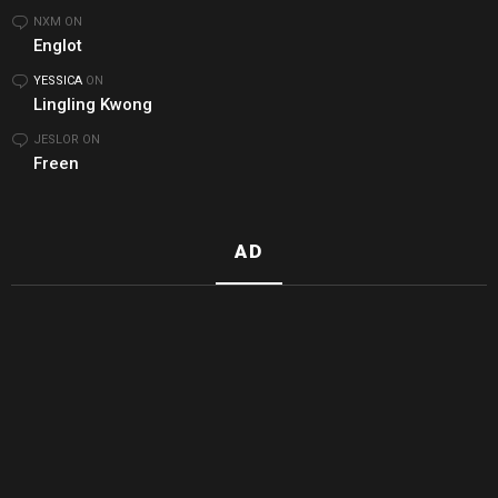
NXM
ON
Englot
YESSICA
ON
Lingling Kwong
JESLOR
ON
Freen
AD