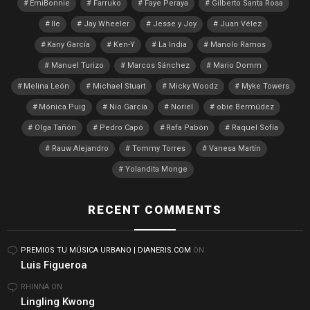
EmiBonnie
Farruko
Faye Peraya
Gilberto Santa Rosa
Ile
Jay Wheeler
Jesse y Joy
Juan Vélez
Kany García
Ken-Y
La India
Manolo Ramos
Manuel Turizo
Marcos Sánchez
Mario Domm
Melina León
Michael Stuart
Micky Woodz
Myke Towers
Mónica Puig
Nio García
Noriel
obie Bermúdez
Olga Tañón
Pedro Capó
Rafa Pabón
Raquel Sofía
Rauw Alejandro
Tommy Torres
Vanesa Martín
Yolandita Monge
RECENT COMMENTS
PREMIOS TU MÚSICA URBANO | DIANERIS.COM
ON
Luis Figueroa
RHINNA
ON
Lingling Kwong