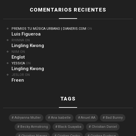
COMENTARIOS RECIENTES
PREMIOS TU MÚSICA URBANO | DIANERIS.COM
ON
Luis Figueroa
RHINNA
ON
Lingling Kwong
NXM
ON
Englot
YESSICA
ON
Lingling Kwong
JESLOR
ON
Freen
TAGS
Adryanna Muller
Ana Isabelle
Anuel AA
Bad Bunny
Becky Armstrong
Black Guayaba
Christian Daniel
Christian Nieves
Cristian Castro
Cristina Eustace