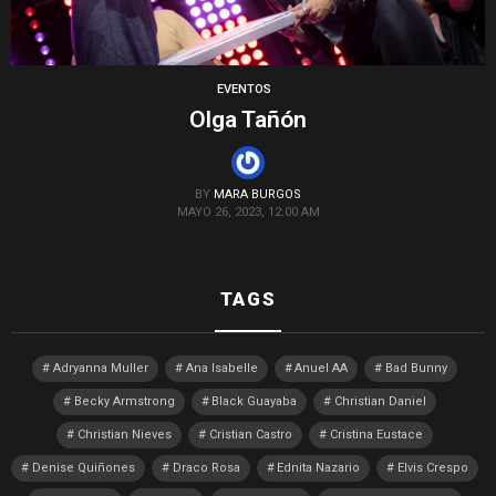
EVENTOS
Olga Tañón
BY
MARA BURGOS
MAYO 26, 2023, 12:00 AM
TAGS
Adryanna Muller
Ana Isabelle
Anuel AA
Bad Bunny
Becky Armstrong
Black Guayaba
Christian Daniel
Christian Nieves
Cristian Castro
Cristina Eustace
Denise Quiñones
Draco Rosa
Ednita Nazario
Elvis Crespo