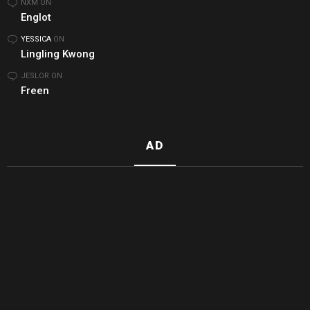
NXM
ON
Englot
YESSICA
ON
Lingling Kwong
JESLOR
ON
Freen
AD