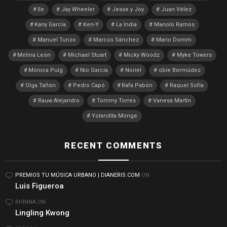
Ile
Jay Wheeler
Jesse y Joy
Juan Vélez
Kany García
Ken-Y
La India
Manolo Ramos
Manuel Turizo
Marcos Sánchez
Mario Domm
Melina León
Michael Stuart
Micky Woodz
Myke Towers
Mónica Puig
Nio García
Noriel
obie Bermúdez
Olga Tañón
Pedro Capó
Rafa Pabón
Raquel Sofía
Rauw Alejandro
Tommy Torres
Vanesa Martín
Yolandita Monge
RECENT COMMENTS
PREMIOS TU MÚSICA URBANO | DIANERIS.COM
ON
Luis Figueroa
RHINNA
ON
Lingling Kwong