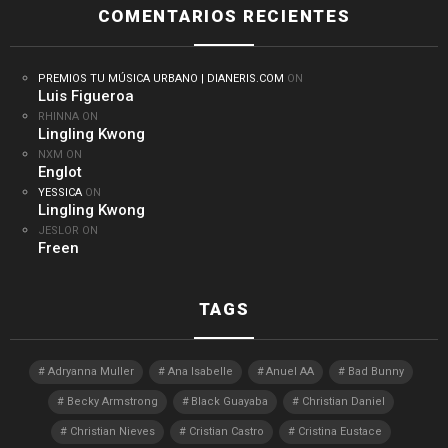
COMENTARIOS RECIENTES
PREMIOS TU MÚSICA URBANO | DIANERIS.COM
ON
Luis Figueroa
RHINNA
ON
Lingling Kwong
NXM
ON
Englot
YESSICA
ON
Lingling Kwong
JESLOR
ON
Freen
TAGS
Adryanna Muller
Ana Isabelle
Anuel AA
Bad Bunny
Becky Armstrong
Black Guayaba
Christian Daniel
Christian Nieves
Cristian Castro
Cristina Eustace