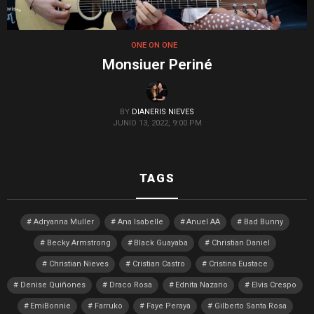
ONE ON ONE
Monsiuer Periné
BY
DIANERIS NIEVES
JUNIO 13, 2022, 9:00 PM
TAGS
Adryanna Muller
Ana Isabelle
Anuel AA
Bad Bunny
Becky Armstrong
Black Guayaba
Christian Daniel
Christian Nieves
Cristian Castro
Cristina Eustace
Denise Quiñones
Draco Rosa
Ednita Nazario
Elvis Crespo
EmiBonnie
Farruko
Faye Peraya
Gilberto Santa Rosa