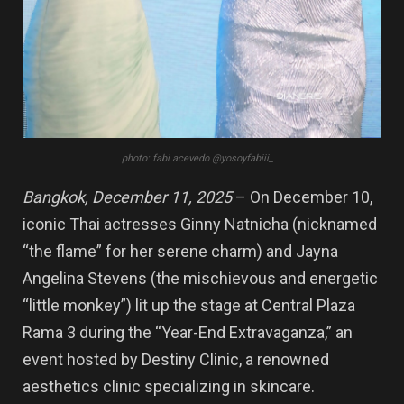
photo: fabi acevedo @yosoyfabiii_
Bangkok, December 11, 2025
– On December 10,
iconic Thai actresses Ginny Natnicha (nicknamed
“the flame” for her serene charm) and Jayna
Angelina Stevens (the mischievous and energetic
“little monkey”) lit up the stage at Central Plaza
Rama 3 during the “Year-End Extravaganza,” an
event hosted by Destiny Clinic, a renowned
aesthetics clinic specializing in skincare.