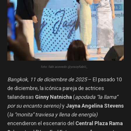
foto: fabi acevedo @yosoyfabiii_
Bangkok, 11 de diciembre de 2025
– El pasado 10
de diciembre, la icónica pareja de actrices
tailandesas
Ginny Natnicha
(
apodada
“la llama”
por su encanto sereno)
y
Jayna Angelina Stevens
(
la
“monita”
traviesa y llena de energía)
encendieron el escenario del
Central Plaza Rama