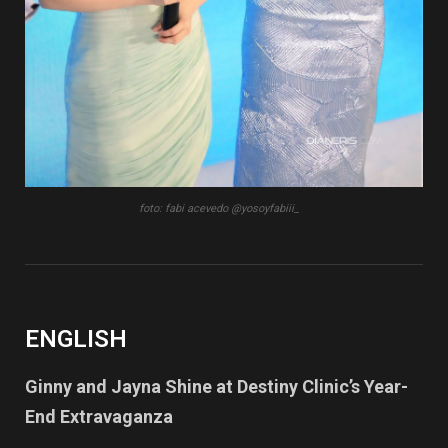
foto: fabi acevedo @yosoyfabiii_
ENGLISH
Ginny and Jayna Shine at Destiny Clinic’s Year-
End Extravaganza