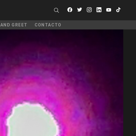
facebook
twitter
instagram
linkedin
youtube
tiktok
SEARCH
 AND GREET
CONTACTO