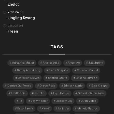
Englot
YESSICA
ON
Lingling Kwong
JESLOR
ON
Freen
TAGS
Adryanna Muller
Ana Isabelle
Anuel AA
Bad Bunny
Becky Armstrong
Black Guayaba
Christian Daniel
Christian Nieves
Cristian Castro
Cristina Eustace
Denise Quiñones
Draco Rosa
Ednita Nazario
Elvis Crespo
EmiBonnie
Farruko
Faye Peraya
Gilberto Santa Rosa
Ile
Jay Wheeler
Jesse y Joy
Juan Vélez
Kany García
Ken-Y
La India
Manolo Ramos