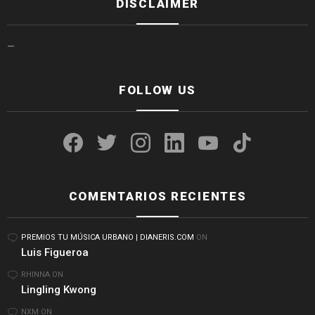
DISCLAIMER
—
FOLLOW US
facebook
twitter
instagram
linkedin
youtube
tiktok
COMENTARIOS RECIENTES
PREMIOS TU MÚSICA URBANO | DIANERIS.COM
ON
Luis Figueroa
RHINNA
ON
Lingling Kwong
NXM
ON