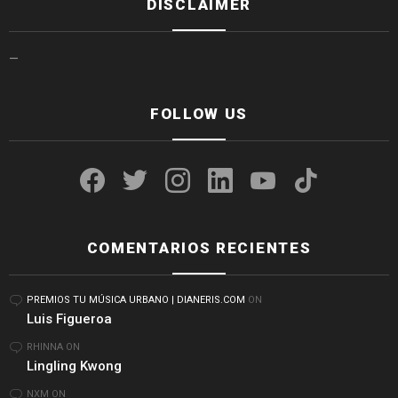
DISCLAIMER
—
FOLLOW US
facebook
twitter
instagram
linkedin
youtube
tiktok
COMENTARIOS RECIENTES
PREMIOS TU MÚSICA URBANO | DIANERIS.COM
ON
Luis Figueroa
RHINNA
ON
Lingling Kwong
NXM
ON