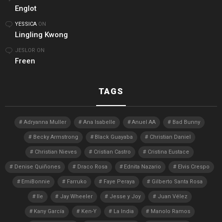
Englot
YESSICA
ON
Lingling Kwong
JESLOR
ON
Freen
TAGS
Adryanna Muller
Ana Isabelle
Anuel AA
Bad Bunny
Becky Armstrong
Black Guayaba
Christian Daniel
Christian Nieves
Cristian Castro
Cristina Eustace
Denise Quiñones
Draco Rosa
Ednita Nazario
Elvis Crespo
EmiBonnie
Farruko
Faye Peraya
Gilberto Santa Rosa
Ile
Jay Wheeler
Jesse y Joy
Juan Vélez
Kany García
Ken-Y
La India
Manolo Ramos