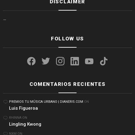
DISCLAIMER
—
FOLLOW US
facebook
twitter
instagram
linkedin
youtube
tiktok
COMENTARIOS RECIENTES
PREMIOS TU MÚSICA URBANO | DIANERIS.COM
ON
Luis Figueroa
RHINNA
ON
Lingling Kwong
NXM
ON