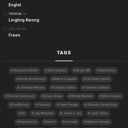
Englot
YESSICA
ON
Lingling Kwong
JESLOR
ON
Freen
TAGS
Adryanna Muller
Ana Isabelle
Anuel AA
Bad Bunny
Becky Armstrong
Black Guayaba
Christian Daniel
Christian Nieves
Cristian Castro
Cristina Eustace
Denise Quiñones
Draco Rosa
Ednita Nazario
Elvis Crespo
EmiBonnie
Farruko
Faye Peraya
Gilberto Santa Rosa
Ile
Jay Wheeler
Jesse y Joy
Juan Vélez
Kany García
Ken-Y
La India
Manolo Ramos