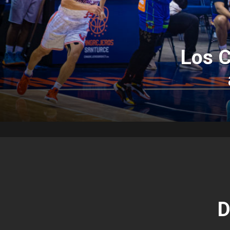
Los C
D