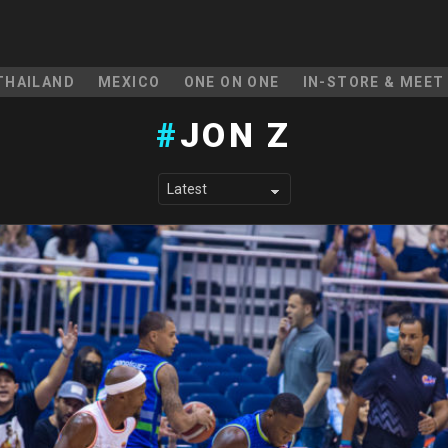
THAILAND
MEXICO
ONE ON ONE
IN-STORE & MEET
JON Z
LATEST STORIES