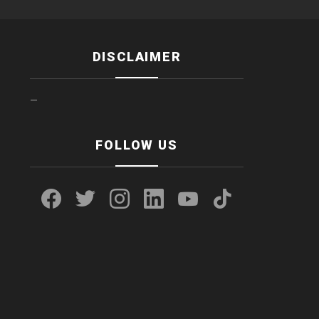
DISCLAIMER
—
FOLLOW US
facebook
twitter
instagram
linkedin
youtube
tiktok