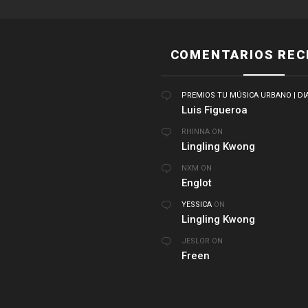
COMENTARIOS REC
PREMIOS TU MÚSICA URBANO | DI
Luis Figueroa
RHINNA
ON
Lingling Kwong
NXM
ON
Englot
YESSICA
ON
Lingling Kwong
JESLOR
ON
Freen