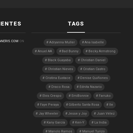
IENTES
TAGS
ANERIS.COM
ON
Adryanna Muller
Ana Isabelle
Anuel AA
Bad Bunny
Becky Armstrong
Black Guayaba
Christian Daniel
Christian Nieves
Cristian Castro
Cristina Eustace
Denise Quiñones
Draco Rosa
Ednita Nazario
Elvis Crespo
EmiBonnie
Farruko
Faye Peraya
Gilberto Santa Rosa
Ile
Jay Wheeler
Jesse y Joy
Juan Vélez
Kany García
Ken-Y
La India
Manolo Ramos
Manuel Turizo