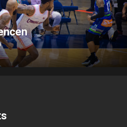
vencen
o
ts