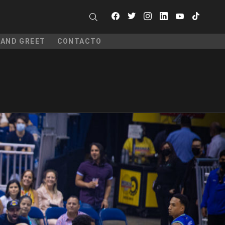
facebook
twitter
instagram
linkedin
youtube
tiktok
SEARCH
 AND GREET
CONTACTO