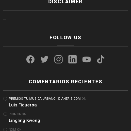
DISCLAIMER
—
FOLLOW US
facebook
twitter
instagram
linkedin
youtube
tiktok
COMENTARIOS RECIENTES
PREMIOS TU MÚSICA URBANO | DIANERIS.COM
ON
Luis Figueroa
RHINNA
ON
Lingling Kwong
NXM
ON