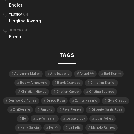
Englot
YESSICA
ON
Lingling Kwong
JESLOR
ON
Freen
TAGS
Adryanna Muller
Ana Isabelle
Anuel AA
Bad Bunny
Becky Armstrong
Black Guayaba
Christian Daniel
Christian Nieves
Cristian Castro
Cristina Eustace
Denise Quiñones
Draco Rosa
Ednita Nazario
Elvis Crespo
EmiBonnie
Farruko
Faye Peraya
Gilberto Santa Rosa
Ile
Jay Wheeler
Jesse y Joy
Juan Vélez
Kany García
Ken-Y
La India
Manolo Ramos