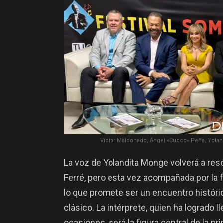
Víctor Maldonado, Ángel «Cucco» Peña, Yolan
La voz de Yolandita Monge volverá a reso
Ferré, pero esta vez acompañada por la
lo que promete ser un encuentro históric
clásico. La intérprete, quien ha logrado l
ocasiones, será la figura central de la p