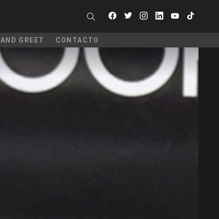
facebook
twitter
instagram
linkedin
youtube
tiktok
SEARCH
 AND GREET
CONTACTO