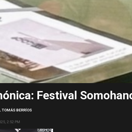
mónica: Festival Somohan
 TOMÁS BERRÍOS
25, 2:52 PM