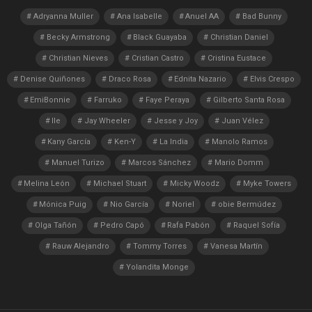
Adryanna Muller
Ana Isabelle
Anuel AA
Bad Bunny
Becky Armstrong
Black Guayaba
Christian Daniel
Christian Nieves
Cristian Castro
Cristina Eustace
Denise Quiñones
Draco Rosa
Ednita Nazario
Elvis Crespo
EmiBonnie
Farruko
Faye Peraya
Gilberto Santa Rosa
Ile
Jay Wheeler
Jesse y Joy
Juan Vélez
Kany García
Ken-Y
La India
Manolo Ramos
Manuel Turizo
Marcos Sánchez
Mario Domm
Melina León
Michael Stuart
Micky Woodz
Myke Towers
Mónica Puig
Nio García
Noriel
obie Bermúdez
Olga Tañón
Pedro Capó
Rafa Pabón
Raquel Sofía
Rauw Alejandro
Tommy Torres
Vanesa Martín
Yolandita Monge