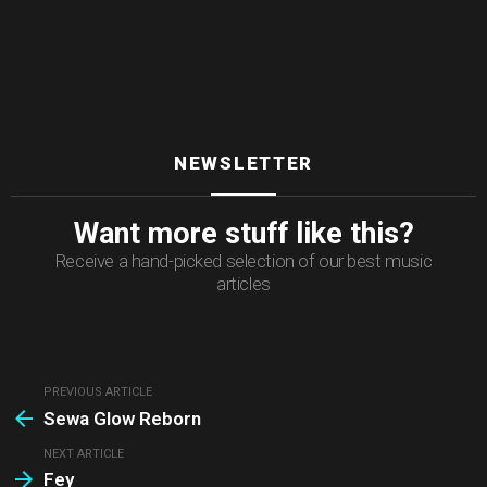
NEWSLETTER
Want more stuff like this?
Receive a hand-picked selection of our best music
articles
PREVIOUS ARTICLE
See
Sewa Glow Reborn
more
NEXT ARTICLE
Fey