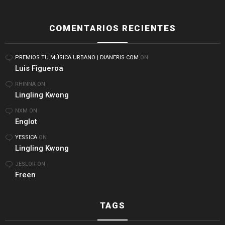
COMENTARIOS RECIENTES
PREMIOS TU MÚSICA URBANO | DIANERIS.COM
ON
Luis Figueroa
RHINNA
ON
Lingling Kwong
NXM
ON
Englot
YESSICA
ON
Lingling Kwong
JESLOR
ON
Freen
TAGS