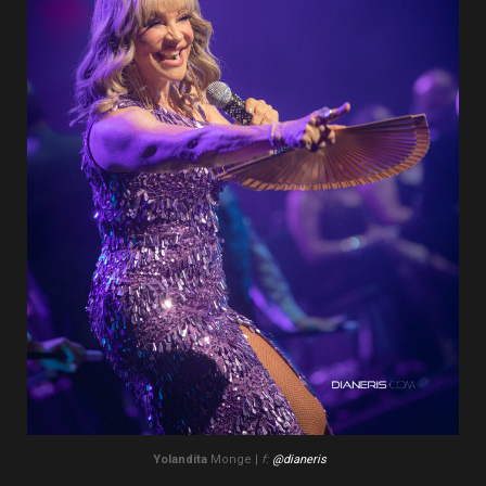
Yolandita
Monge |
f:
@dianeris