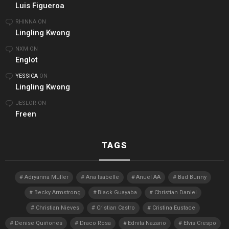
Luis Figueroa
RHINNA
ON
Lingling Kwong
NXM
ON
Englot
YESSICA
ON
Lingling Kwong
JESLOR
ON
Freen
TAGS
Adryanna Muller
Ana Isabelle
Anuel AA
Bad Bunny
Becky Armstrong
Black Guayaba
Christian Daniel
Christian Nieves
Cristian Castro
Cristina Eustace
Denise Quiñones
Draco Rosa
Ednita Nazario
Elvis Crespo