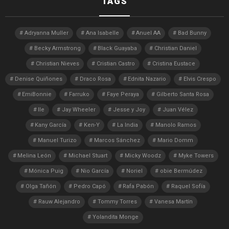
TAGS
Adryanna Muller
Ana Isabelle
Anuel AA
Bad Bunny
Becky Armstrong
Black Guayaba
Christian Daniel
Christian Nieves
Cristian Castro
Cristina Eustace
Denise Quiñones
Draco Rosa
Ednita Nazario
Elvis Crespo
EmiBonnie
Farruko
Faye Peraya
Gilberto Santa Rosa
Ile
Jay Wheeler
Jesse y Joy
Juan Vélez
Kany García
Ken-Y
La India
Manolo Ramos
Manuel Turizo
Marcos Sánchez
Mario Domm
Melina León
Michael Stuart
Micky Woodz
Myke Towers
Mónica Puig
Nio García
Noriel
obie Bermúdez
Olga Tañón
Pedro Capó
Rafa Pabón
Raquel Sofía
Rauw Alejandro
Tommy Torres
Vanesa Martín
Yolandita Monge