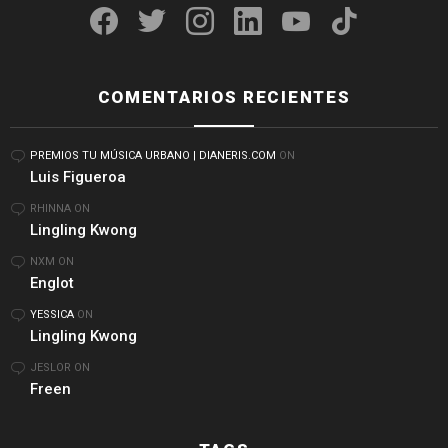
COMENTARIOS RECIENTES
PREMIOS TU MÚSICA URBANO | DIANERIS.COM
ON
Luis Figueroa
RHINNA
ON
Lingling Kwong
NXM
ON
Englot
YESSICA
ON
Lingling Kwong
JESLOR
ON
Freen