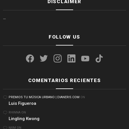
DISCLAIMER
—
FOLLOW US
facebook
twitter
instagram
linkedin
youtube
tiktok
COMENTARIOS RECIENTES
PREMIOS TU MÚSICA URBANO | DIANERIS.COM
ON
Luis Figueroa
RHINNA
ON
Lingling Kwong
NXM
ON