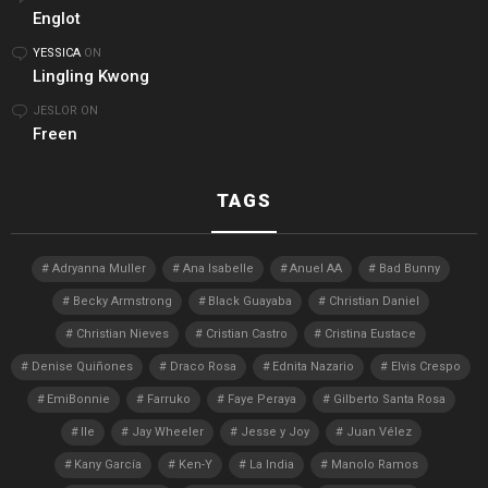
Englot
YESSICA
ON
Lingling Kwong
JESLOR
ON
Freen
TAGS
Adryanna Muller
Ana Isabelle
Anuel AA
Bad Bunny
Becky Armstrong
Black Guayaba
Christian Daniel
Christian Nieves
Cristian Castro
Cristina Eustace
Denise Quiñones
Draco Rosa
Ednita Nazario
Elvis Crespo
EmiBonnie
Farruko
Faye Peraya
Gilberto Santa Rosa
Ile
Jay Wheeler
Jesse y Joy
Juan Vélez
Kany García
Ken-Y
La India
Manolo Ramos