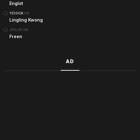
Englot
YESSICA
ON
Lingling Kwong
JESLOR
ON
Freen
AD