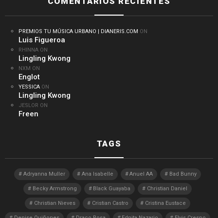
COMENTARIOS RECIENTES
PREMIOS TU MÚSICA URBANO | DIANERIS.COM
ON
Luis Figueroa
RHINNA
ON
Lingling Kwong
NXM
ON
Englot
YESSICA
ON
Lingling Kwong
JESLOR
ON
Freen
TAGS
Adryanna Muller
Ana Isabelle
Anuel AA
Bad Bunny
Becky Armstrong
Black Guayaba
Christian Daniel
Christian Nieves
Cristian Castro
Cristina Eustace
Denise Quiñones
Draco Rosa
Ednita Nazario
Elvis Crespo