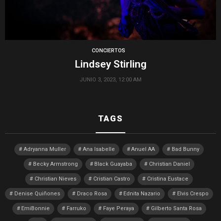
CONCIERTOS
Lindsey Stirling
JUNIO 3, 2023, 12:00 AM
TAGS
Adryanna Muller
Ana Isabelle
Anuel AA
Bad Bunny
Becky Armstrong
Black Guayaba
Christian Daniel
Christian Nieves
Cristian Castro
Cristina Eustace
Denise Quiñones
Draco Rosa
Ednita Nazario
Elvis Crespo
EmiBonnie
Farruko
Faye Peraya
Gilberto Santa Rosa