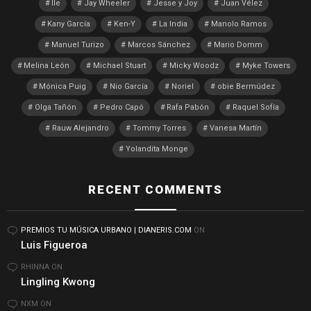
Ile
Jay Wheeler
Jesse y Joy
Juan Vélez
Kany García
Ken-Y
La India
Manolo Ramos
Manuel Turizo
Marcos Sánchez
Mario Domm
Melina León
Michael Stuart
Micky Woodz
Myke Towers
Mónica Puig
Nio García
Noriel
obie Bermúdez
Olga Tañón
Pedro Capó
Rafa Pabón
Raquel Sofía
Rauw Alejandro
Tommy Torres
Vanesa Martín
Yolandita Monge
RECENT COMMENTS
PREMIOS TU MÚSICA URBANO | DIANERIS.COM
ON
Luis Figueroa
RHINNA
ON
Lingling Kwong
NXM
ON