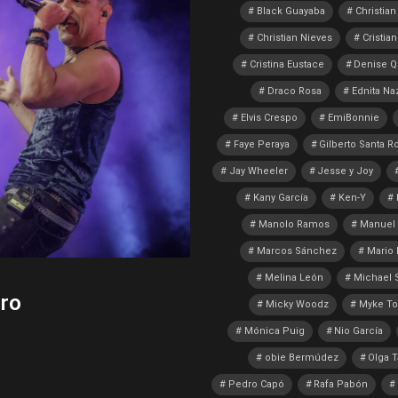
Black Guayaba
Christian
Christian Nieves
Cristian
Cristina Eustace
Denise Q
Draco Rosa
Ednita Na
Elvis Crespo
EmiBonnie
Faye Peraya
Gilberto Santa R
Jay Wheeler
Jesse y Joy
Kany García
Ken-Y
Manolo Ramos
Manuel 
Marcos Sánchez
Mario
Melina León
Michael S
ro
Micky Woodz
Myke To
Mónica Puig
Nio García
obie Bermúdez
Olga 
Pedro Capó
Rafa Pabón