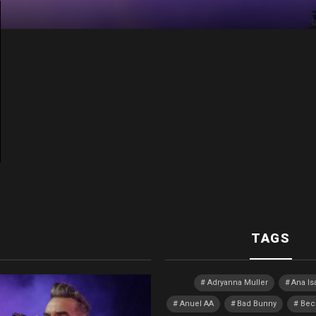
TAGS
Adryanna Muller
Ana Is
Anuel AA
Bad Bunny
Bec