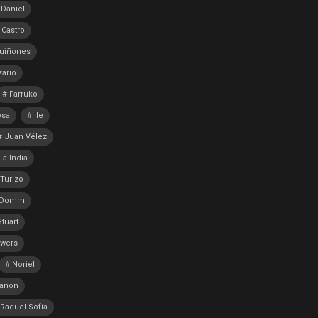
 Daniel
 Castro
uiñones
zario
Farruko
osa
Ile
Juan Vélez
La India
Turizo
 Domm
tuart
wers
Noriel
Tañón
Raquel Sofía