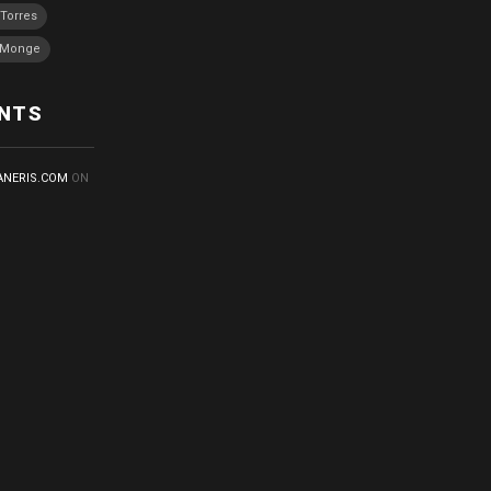
Torres
a Monge
NTS
ANERIS.COM
ON