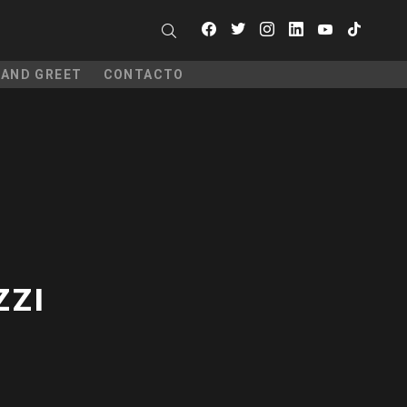
facebook
twitter
instagram
linkedin
youtube
tiktok
SEARCH
 AND GREET
CONTACTO
ZZI