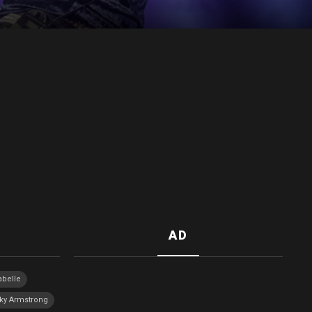
AD
abelle
ky Armstrong