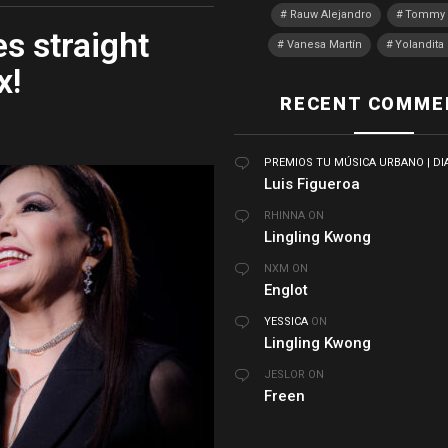
Rauw Alejandro
Tommy 
es straight
Vanesa Martín
Yolandit
x!
RECENT COMME
PREMIOS TU MÚSICA URBANO | DI
Luis Figueroa
RHINNA
ON
Lingling Kwong
NXM
ON
Englot
YESSICA
ON
Lingling Kwong
JESLOR
ON
Freen