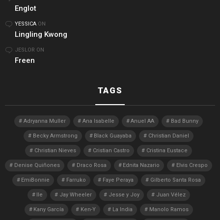
Englot
YESSICA
ON
Lingling Kwong
JESLOR
ON
Freen
TAGS
Adryanna Muller
Ana Isabelle
Anuel AA
Bad Bunny
Becky Armstrong
Black Guayaba
Christian Daniel
Christian Nieves
Cristian Castro
Cristina Eustace
Denise Quiñones
Draco Rosa
Ednita Nazario
Elvis Crespo
EmiBonnie
Farruko
Faye Peraya
Gilberto Santa Rosa
Ile
Jay Wheeler
Jesse y Joy
Juan Vélez
Kany García
Ken-Y
La India
Manolo Ramos