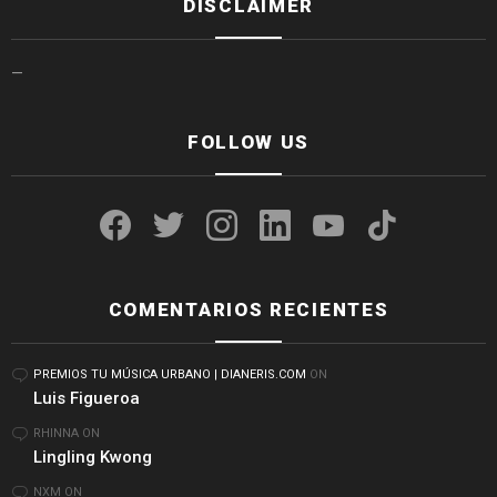
DISCLAIMER
—
FOLLOW US
facebook
twitter
instagram
linkedin
youtube
tiktok
COMENTARIOS RECIENTES
PREMIOS TU MÚSICA URBANO | DIANERIS.COM
ON
Luis Figueroa
RHINNA
ON
Lingling Kwong
NXM
ON