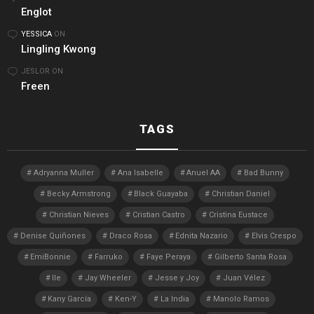
Englot
YESSICA
ON
Lingling Kwong
JESLOR
ON
Freen
TAGS
Adryanna Muller
Ana Isabelle
Anuel AA
Bad Bunny
Becky Armstrong
Black Guayaba
Christian Daniel
Christian Nieves
Cristian Castro
Cristina Eustace
Denise Quiñones
Draco Rosa
Ednita Nazario
Elvis Crespo
EmiBonnie
Farruko
Faye Peraya
Gilberto Santa Rosa
Ile
Jay Wheeler
Jesse y Joy
Juan Vélez
Kany García
Ken-Y
La India
Manolo Ramos