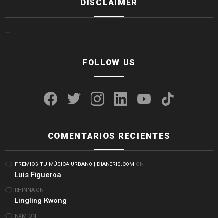
DISCLAIMER
—
FOLLOW US
facebook
twitter
instagram
linkedin
youtube
tiktok
COMENTARIOS RECIENTES
PREMIOS TU MÚSICA URBANO | DIANERIS.COM
ON
Luis Figueroa
RHINNA
ON
Lingling Kwong
NXM
ON