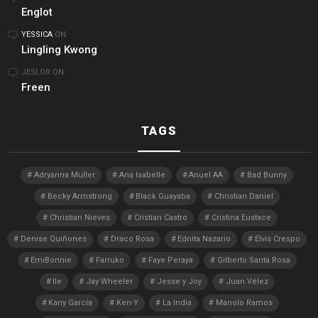
Englot
YESSICA
ON
Lingling Kwong
JESLOR
ON
Freen
TAGS
Adryanna Muller
Ana Isabelle
Anuel AA
Bad Bunny
Becky Armstrong
Black Guayaba
Christian Daniel
Christian Nieves
Cristian Castro
Cristina Eustace
Denise Quiñones
Draco Rosa
Ednita Nazario
Elvis Crespo
EmiBonnie
Farruko
Faye Peraya
Gilberto Santa Rosa
Ile
Jay Wheeler
Jesse y Joy
Juan Vélez
Kany García
Ken-Y
La India
Manolo Ramos