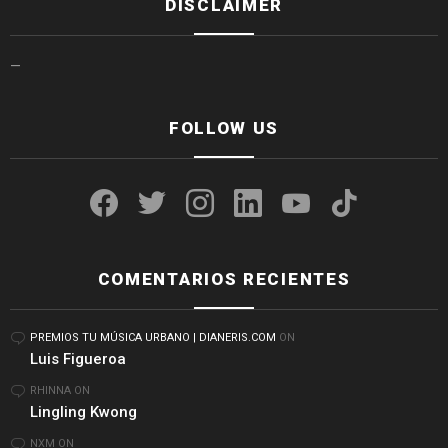
DISCLAIMER
—
FOLLOW US
facebook
twitter
instagram
linkedin
youtube
tiktok
COMENTARIOS RECIENTES
PREMIOS TU MÚSICA URBANO | DIANERIS.COM
ON
Luis Figueroa
RHINNA
ON
Lingling Kwong
NXM
ON