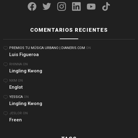
COMENTARIOS RECIENTES
PREMIOS TU MÚSICA URBANO | DIANERIS.COM
ON
Luis Figueroa
RHINNA
ON
Lingling Kwong
NXM
ON
Englot
YESSICA
ON
Lingling Kwong
JESLOR
ON
Freen