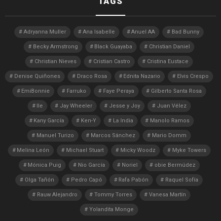
TAGS
Adryanna Muller
Ana Isabelle
Anuel AA
Bad Bunny
Becky Armstrong
Black Guayaba
Christian Daniel
Christian Nieves
Cristian Castro
Cristina Eustace
Denise Quiñones
Draco Rosa
Ednita Nazario
Elvis Crespo
EmiBonnie
Farruko
Faye Peraya
Gilberto Santa Rosa
Ile
Jay Wheeler
Jesse y Joy
Juan Vélez
Kany García
Ken-Y
La India
Manolo Ramos
Manuel Turizo
Marcos Sánchez
Mario Domm
Melina León
Michael Stuart
Micky Woodz
Myke Towers
Mónica Puig
Nio García
Noriel
obie Bermúdez
Olga Tañón
Pedro Capó
Rafa Pabón
Raquel Sofía
Rauw Alejandro
Tommy Torres
Vanesa Martín
Yolandita Monge