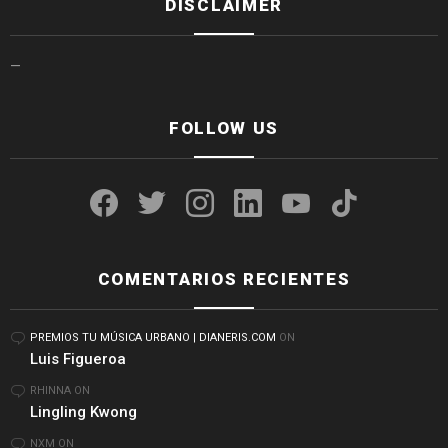
DISCLAIMER
—
FOLLOW US
facebook
twitter
instagram
linkedin
youtube
tiktok
COMENTARIOS RECIENTES
PREMIOS TU MÚSICA URBANO | DIANERIS.COM
ON
Luis Figueroa
RHINNA
ON
Lingling Kwong
NXM
ON