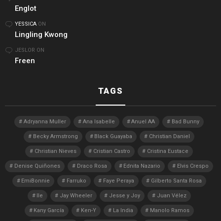
Englot
YESSICA
ON
Lingling Kwong
JESLOR
ON
Freen
TAGS
Adryanna Muller
Ana Isabelle
Anuel AA
Bad Bunny
Becky Armstrong
Black Guayaba
Christian Daniel
Christian Nieves
Cristian Castro
Cristina Eustace
Denise Quiñones
Draco Rosa
Ednita Nazario
Elvis Crespo
EmiBonnie
Farruko
Faye Peraya
Gilberto Santa Rosa
Ile
Jay Wheeler
Jesse y Joy
Juan Vélez
Kany García
Ken-Y
La India
Manolo Ramos