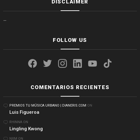
DISCLAIMER
—
FOLLOW US
facebook
twitter
instagram
linkedin
youtube
tiktok
COMENTARIOS RECIENTES
PREMIOS TU MÚSICA URBANO | DIANERIS.COM
ON
Luis Figueroa
RHINNA
ON
Lingling Kwong
NXM
ON