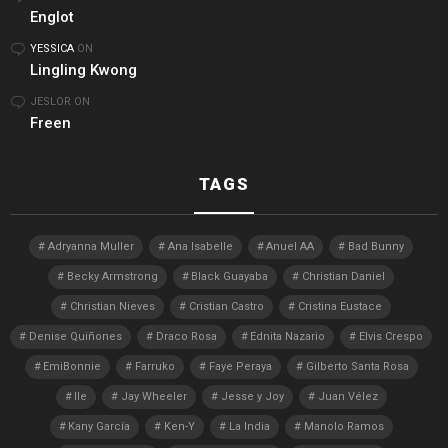
Englot
YESSICA
ON
Lingling Kwong
JESLOR
ON
Freen
TAGS
Adryanna Muller
Ana Isabelle
Anuel AA
Bad Bunny
Becky Armstrong
Black Guayaba
Christian Daniel
Christian Nieves
Cristian Castro
Cristina Eustace
Denise Quiñones
Draco Rosa
Ednita Nazario
Elvis Crespo
EmiBonnie
Farruko
Faye Peraya
Gilberto Santa Rosa
Ile
Jay Wheeler
Jesse y Joy
Juan Vélez
Kany García
Ken-Y
La India
Manolo Ramos