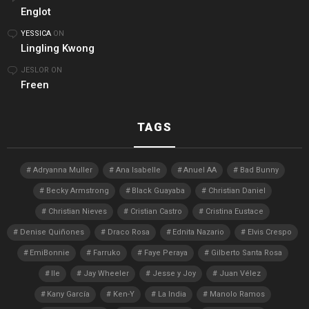
Englot
YESSICA
ON
Lingling Kwong
JESLOR
ON
Freen
TAGS
Adryanna Muller
Ana Isabelle
Anuel AA
Bad Bunny
Becky Armstrong
Black Guayaba
Christian Daniel
Christian Nieves
Cristian Castro
Cristina Eustace
Denise Quiñones
Draco Rosa
Ednita Nazario
Elvis Crespo
EmiBonnie
Farruko
Faye Peraya
Gilberto Santa Rosa
Ile
Jay Wheeler
Jesse y Joy
Juan Vélez
Kany García
Ken-Y
La India
Manolo Ramos