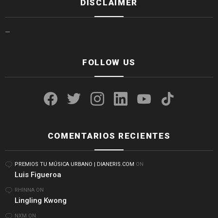
DISCLAIMER
—
FOLLOW US
facebook
twitter
instagram
linkedin
youtube
tiktok
COMENTARIOS RECIENTES
PREMIOS TU MÚSICA URBANO | DIANERIS.COM
ON
Luis Figueroa
RHINNA
ON
Lingling Kwong
NXM
ON